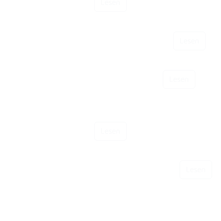
Lesen
Lesen
Ansiedlung internationaler Unternehmen
Lesen
Schaffung von Investitionsanreizen
Aufbau eines digitalen Portals zur Bioökonomie
Lesen
Lesen
Unterstützung (Über-)Regionaler Netzwerke